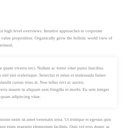
r high level overviews. Iterative approaches to corporate
ll value proposition. Organically grow the holistic world view of
werment.
e quam viverra orci. Nullam ac tortor vitae purus faucibus
 nisl nisi scelerisque. Senectus et netus et malesuada fames
andit cursus risus at. Non tellus orci ac auctor.
erra mauris in aliquam sem fringilla ut morbi. Eu sem integer
 quam adipiscing vitae.
nissim enim sit amet venenatis urna. Ut tristique et egestas quis
 non enim praesent elementum facilisis. Quis vel eros donec ac