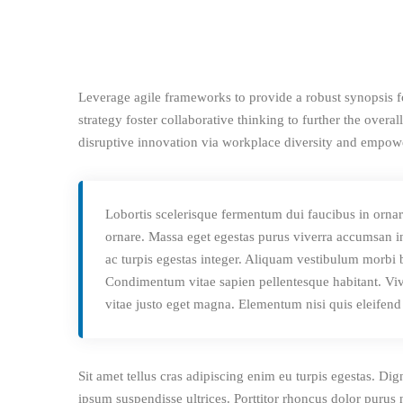
Leverage agile frameworks to provide a robust synopsis fo
strategy foster collaborative thinking to further the overa
disruptive innovation via workplace diversity and empo
Lobortis scelerisque fermentum dui faucibus in ornar
ornare. Massa eget egestas purus viverra accumsan in
ac turpis egestas integer. Aliquam vestibulum morbi bl
Condimentum vitae sapien pellentesque habitant. Viv
vitae justo eget magna. Elementum nisi quis eleifend
Sit amet tellus cras adipiscing enim eu turpis egestas. Dig
ipsum suspendisse ultrices. Porttitor rhoncus dolor purus