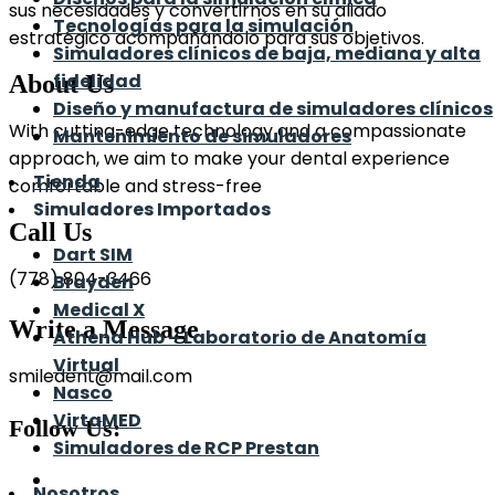
sus necesidades y convertirnos en su aliado
Tecnologías para la simulación
estratégico acompañándolo para sus objetivos.
Simuladores clínicos de baja, mediana y alta
fidelidad
About Us
Diseño y manufactura de simuladores clínicos
With cutting-edge technology and a compassionate
Mantenimiento de simuladores
approach, we aim to make your dental experience
Tienda
comfortable and stress-free
Simuladores Importados
Call Us
Dart SIM
(778) 804-3466
Brayden
Medical X
Write a Message
Athena Hub – Laboratorio de Anatomía
Virtual
smiledent@mail.com
Nasco
VirtaMED
Follow Us:
Simuladores de RCP Prestan
Nosotros